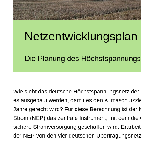
Netzentwicklungsplan
Die Planung des Höchst­spannungs­
Wie sieht das deutsche Höchst­­spannungs­­netz de
es aus­­ge­baut werden, damit es den Klima­­schutz­­zie
Jahre gerecht wird? Für diese Berech­­nung ist der Net
Strom (NEP) das zen­tra­le Instr­ument, mit dem die 
sichere Strom­­­ver­sorgung geschaffen wird. Erarbei
der NEP von den vier deutschen Über­tra­gungs­­netz­