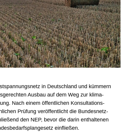
hstspannungsnetz in Deutschland und kümmern
s­gerechten Ausbau auf dem Weg zur klima­
ung. Nach einem öffent­lichen Konsul­tations­
­lichen Prüfung ver­öffent­licht die Bundes­netz­
ie­ßend den NEP, bevor die darin ent­hal­tenen
s­be­darfs­plangesetz einfließen.