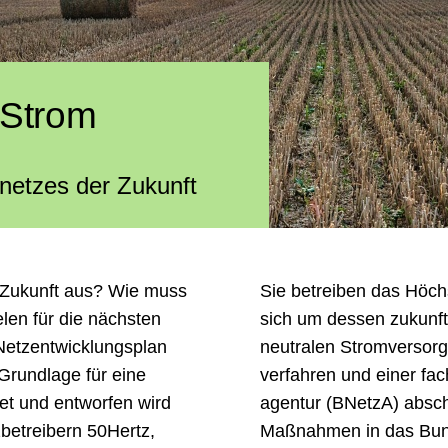
 Strom
netzes der Zukunft
r Zukunft aus? Wie muss
Sie betreiben das Höc
len für die näch­s­ten
sich um dessen zukunft
z­­ent­­wick­lungs­plan
neutralen Strom­versorg
Grund­lage für eine
verfahren und einer fach
tet und entwor­fen wird
agentur (BNetzA) abschl
­betreibern 50Hertz,
Maß­nahmen in das Bunde