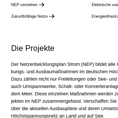
NEP verstehen
Elektrische un
Zukunftsfähige Netze
Energieinfrastr
Die Projekte
Der Netzentwicklungsplan Strom (NEP) bildet alle Op
kungs- und Aus­bau­maß­nahmen im deutschen Höch
Dazu zählen nicht nur Frei­lei­tun­gen oder See- un
auch Um­spann­werke, Schalt- oder Kon­verter­anla
dem Meer. Diese ein­zelnen Maß­nahmen werden zu 
jekten im NEP zusammengefasst. Verschaffen Sie s
über die aktu­ellen Aus­bau­pläne und deren Umsetz
Höchst­spannungs­netz an Land und auf See.