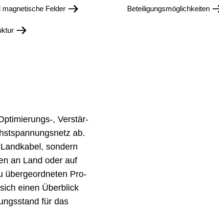
d magnetische Felder
Beteiligungsmöglichkeiten
uktur
ti­mie­rungs-, Ver­stär­
st­spannungs­netz ab.
d Landkabel, sondern
gen an Land oder auf
über­geord­neten Pro­
ich einen Über­blick
ungs­stand für das