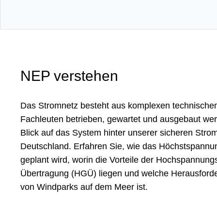
NEP verstehen
Das Stromnetz besteht aus kom­plexen tech­nische
Fach­leuten betrie­ben, gewartet und aus­ge­baut w
Blick auf das System hinter unserer sicheren Strom
Deutschland. Erfahren Sie, wie das Höchst­spannun
geplant wird, worin die Vor­teile der Hoch­spannung
Übertragung (HGÜ) liegen und welche Heraus­forde
von Wind­parks auf dem Meer ist.