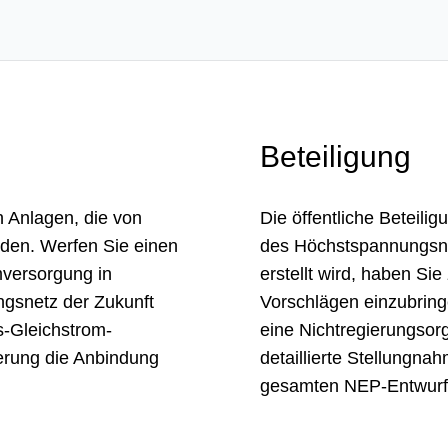
Beteiligung
n Anlagen, die von
Die öffentliche Beteili
erden. Werfen Sie einen
des Höchstspannungsne
­versorgung in
erstellt wird, haben Sie
gs­netz der Zukunft
Vorschlägen einzubring
s-Gleich­strom-
eine Nichtregierungsor
rung die Anbin­dung
detaillierte Stellungn
gesamten NEP-Entwurf