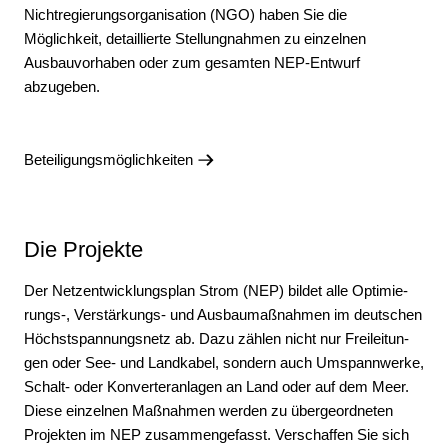
Nichtregierungsorganisation (NGO) haben Sie die
Möglichkeit, detaillierte Stellungnahmen zu einzelnen
Ausbauvorhaben oder zum gesamten NEP-Entwurf
abzugeben.
Beteiligungsmöglichkeiten
Die Projekte
Der Netzentwicklungsplan Strom (NEP) bildet alle Opti­mie­
rungs-, Ver­stär­kungs- und Aus­bau­maß­nahmen im deutschen
Höchst­spannungs­netz ab. Dazu zählen nicht nur Frei­lei­tun­
gen oder See- und Landkabel, sondern auch Um­spann­werke,
Schalt- oder Kon­verter­anlagen an Land oder auf dem Meer.
Diese ein­zelnen Maß­nahmen werden zu über­geord­neten
Pro­jekten im NEP zusammengefasst. Verschaffen Sie sich