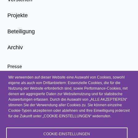
Projekte
Beteiligung
Archiv
Presse
Infoletter
Wir verwenden auf dieser Website eine Auswahl von Cookies, sowohl
eigene als auch von Drittanbietern: Essenzielle Cookies, die für die
Nachrichten
Nutzung der Website erforderlich sind, sowie Performance-Cookies, mit
Kontakt
denen wir aggregierte Daten zur Websitenutzung und für statistische
Auswertungen erfassen. Durch die Auswahl von „ALLE AKZEPTIEREN“
Barrierefreiheit
stimmen Sie der Verwendung aller Cookies zu. Sie können einzelne
Cookie-Typen akzeptieren oder ablehnen und Ihre Einwilligung jederzeit
Barriere melden
für die Zukunft unter „COOKIE-EINSTELLUNGEN“ widerrufen.
Datenschutz
Impressum
COOKIE-EINSTELLUNGEN