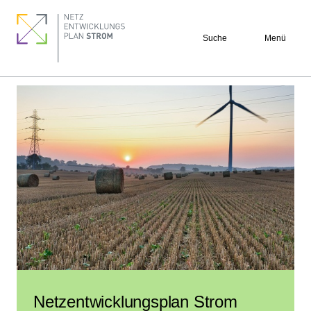
Direkt
Footer
zum
quick
Suche
Menü
Inhalt
links
Netzentwicklungsplan Strom