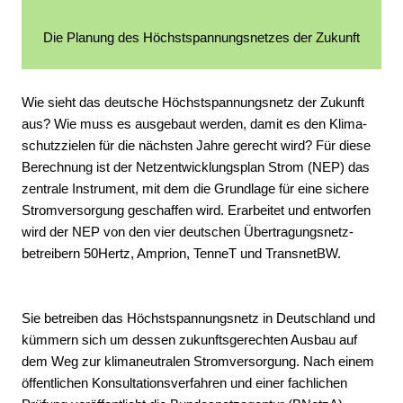
Die Planung des Höchst­spannungs­netzes der Zukunft
Wie sieht das deutsche Höchst­­spannungs­­netz der Zukunft
aus? Wie muss es aus­­ge­baut werden, damit es den Klima­­
schutz­­zielen für die näch­s­ten Jahre gerecht wird? Für diese
Berech­­nung ist der Netz­­ent­­wick­lungs­plan Strom (NEP) das
zen­tra­le Instr­ument, mit dem die Grund­lage für eine sichere
Strom­­­ver­sorgung geschaffen wird. Erarbeitet und entwor­fen
wird der NEP von den vier deutschen Über­tra­gungs­­netz­­
betreibern 50Hertz, Amprion, TenneT und TransnetBW.
Sie betreiben das Höchstspannungsnetz in Deutschland und
kümmern sich um dessen zukunfts­gerechten Ausbau auf
dem Weg zur klima­neutralen Strom­versorgung. Nach einem
öffent­lichen Konsul­tations­verfahren und einer fach­lichen