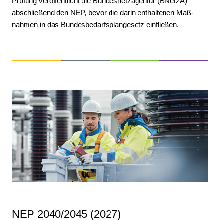
Prüfung ver­öffent­licht die Bundes­netz­agentur (BNetzA)
abschlie­ßend den NEP, bevor die darin ent­hal­tenen Maß­
nahmen in das Bundes­be­darfs­plangesetz einfließen.
NEP 2040/2045 (2027)