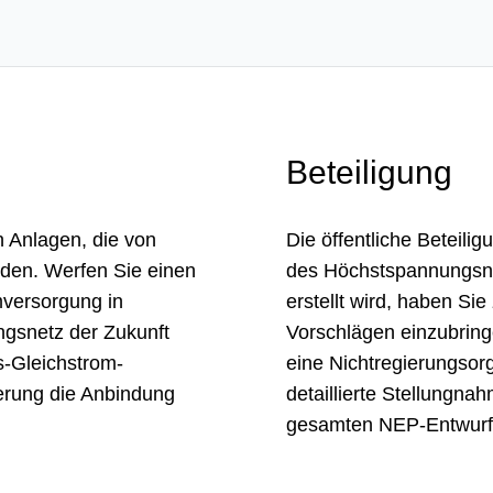
Beteiligung
n Anlagen, die von
Die öffentliche Beteili
erden. Werfen Sie einen
des Höchstspannungsne
­versorgung in
erstellt wird, haben Sie
gs­netz der Zukunft
Vorschlägen einzubring
s-Gleich­strom-
eine Nichtregierungsor
rung die Anbin­dung
detaillierte Stellungn
gesamten NEP-Entwurf