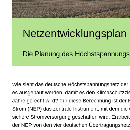
Netzentwicklungsplan
Die Planung des Höchst­spannungs­
Wie sieht das deutsche Höchst­­spannungs­­netz de
es aus­­ge­baut werden, damit es den Klima­­schutz­­zie
Jahre gerecht wird? Für diese Berech­­nung ist der Net
Strom (NEP) das zen­tra­le Instr­ument, mit dem die 
sichere Strom­­­ver­sorgung geschaffen wird. Erarbei
der NEP von den vier deutschen Über­tra­gungs­­netz­