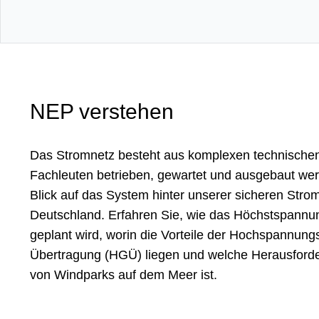
NEP verstehen
Das Stromnetz besteht aus kom­plexen tech­nische
Fach­leuten betrie­ben, gewartet und aus­ge­baut w
Blick auf das System hinter unserer sicheren Strom
Deutschland. Erfahren Sie, wie das Höchst­spannun
geplant wird, worin die Vor­teile der Hoch­spannung
Übertragung (HGÜ) liegen und welche Heraus­forde
von Wind­parks auf dem Meer ist.