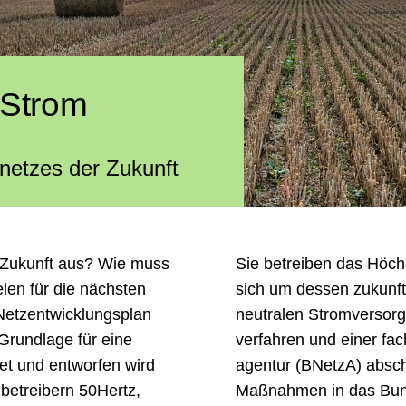
 Strom
netzes der Zukunft
r Zukunft aus? Wie muss
Sie betreiben das Höc
len für die näch­s­ten
sich um dessen zukunft
z­­ent­­wick­lungs­plan
neutralen Strom­versorg
Grund­lage für eine
verfahren und einer fach
tet und entwor­fen wird
agentur (BNetzA) abschl
­betreibern 50Hertz,
Maß­nahmen in das Bunde