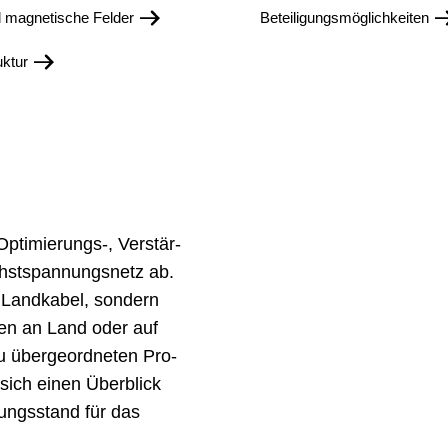
d magnetische Felder
Beteiligungsmöglichkeiten
uktur
ti­mie­rungs-, Ver­stär­
st­spannungs­netz ab.
d Landkabel, sondern
gen an Land oder auf
über­geord­neten Pro­
ich einen Über­blick
ungs­stand für das