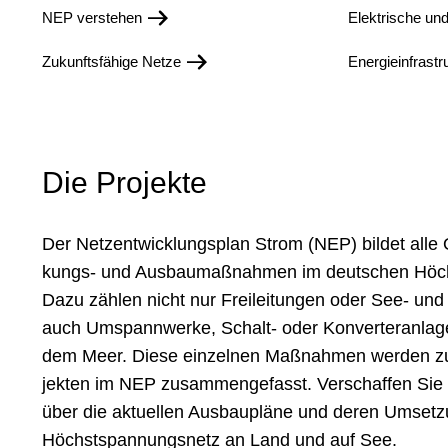
NEP verstehen
Elektrische un
Zukunftsfähige Netze
Energieinfrastr
Die Projekte
Der Netzentwicklungsplan Strom (NEP) bildet alle Op
kungs- und Aus­bau­maß­nahmen im deutschen Höch
Dazu zählen nicht nur Frei­lei­tun­gen oder See- un
auch Um­spann­werke, Schalt- oder Kon­verter­anla
dem Meer. Diese ein­zelnen Maß­nahmen werden zu 
jekten im NEP zusammengefasst. Verschaffen Sie s
über die aktu­ellen Aus­bau­pläne und deren Umsetz
Höchst­spannungs­netz an Land und auf See.