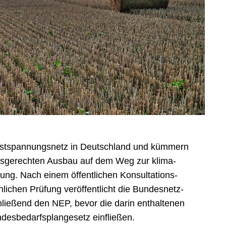
hstspannungsnetz in Deutschland und kümmern
s­gerechten Ausbau auf dem Weg zur klima­
ung. Nach einem öffent­lichen Konsul­tations­
­lichen Prüfung ver­öffent­licht die Bundes­netz­
ie­ßend den NEP, bevor die darin ent­hal­tenen
s­be­darfs­plangesetz einfließen.