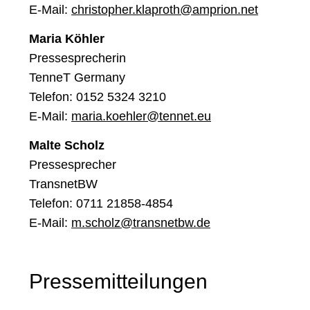
E-Mail:
christopher.klaproth@amprion.net
Maria Köhler
Pressesprecherin
TenneT Germany
Telefon: 0152 5324 3210
E-Mail:
maria.koehler@tennet.eu
Malte Scholz
Pressesprecher
TransnetBW
Telefon: 0
711 21858-4854
E-Mail:
m.scholz@transnetbw.de
Pressemitteilungen