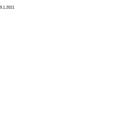
29.1.2021
e
tzte
ite