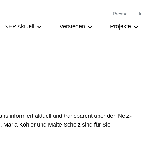
Meta-
Main
Presse
I
Navigation
navigation
NEP Aktuell
Verstehen
Projekte
s infor­miert aktuell und trans­parent über den Netz­
, Maria Köhler und Malte Scholz sind für Sie