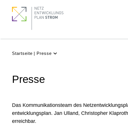
Direkt
Seitennummerierung
Footer
Footer
zum
Menu
quick
Inhalt
links
Subnavigation
(Main)
Pfadnavigation
Startseite
Presse
NEP
Aktuell
Presse
Verstehen
Projekte
Beteiligung
Das Kommunikationsteam des Netz­ent­wick­lungs­plan
Archiv
entwicklungsplan. Jan Ulland, Christopher Klaproth
erreichbar.