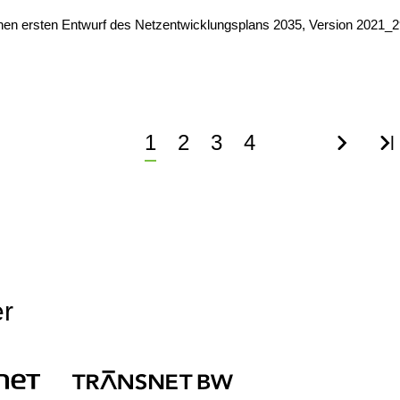
ichen ersten Entwurf des Netzentwicklungsplans 2035, Version 2021_
Aktuelle
1
Page
2
Page
3
Page
4
Nächst
Le
Seite
Seite
Se
er