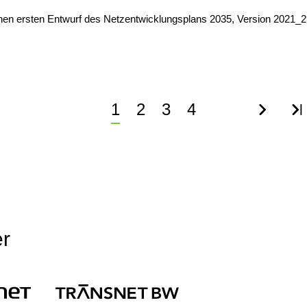
ichen ersten Entwurf des Netzentwicklungsplans 2035, Version 2021_
Aktuelle
1
Page
2
Page
3
Page
4
Nächst
Le
Seite
Seite
Se
er