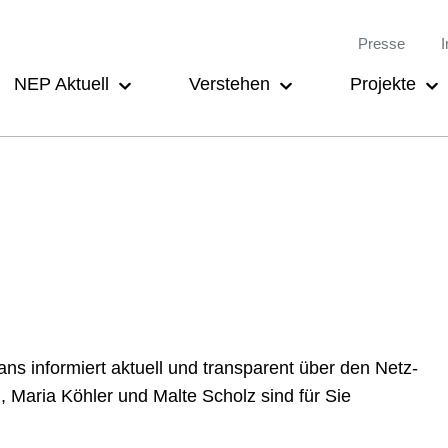
Meta-
Main
Presse
I
Navigation
navigation
NEP Aktuell
Verstehen
Projekte
s infor­miert aktuell und trans­parent über den Netz­
, Maria Köhler und Malte Scholz sind für Sie