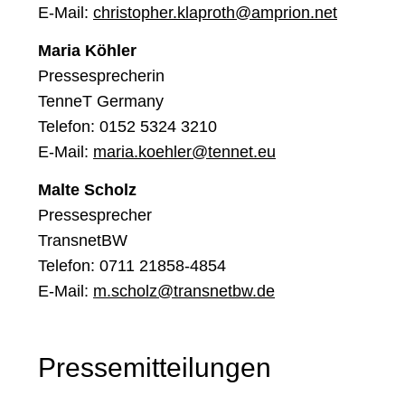
E-Mail:
christopher.klaproth@amprion.net
Maria Köhler
Pressesprecherin
TenneT Germany
Telefon: 0152 5324 3210
E-Mail:
maria.koehler@tennet.eu
Malte Scholz
Pressesprecher
TransnetBW
Telefon: 0
711 21858-4854
E-Mail:
m.scholz@transnetbw.de
Pressemitteilungen