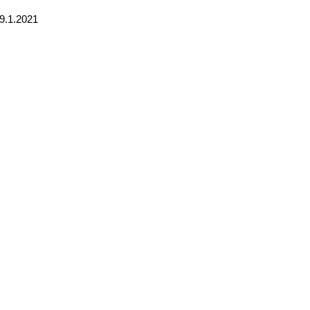
29.1.2021
e
tzte
ite