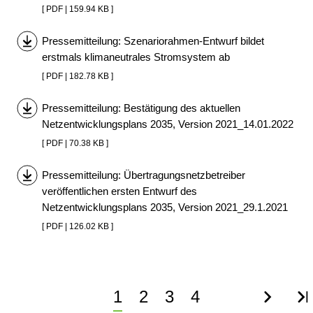
[ PDF | 159.94 KB ]
Pressemitteilung: Szenariorahmen-Entwurf bildet
erstmals klimaneutrales Stromsystem ab
[ PDF | 182.78 KB ]
Pressemitteilung: Bestätigung des aktuellen
Netzentwicklungsplans 2035, Version 2021_14.01.2022
[ PDF | 70.38 KB ]
Pressemitteilung: Übertragungsnetzbetreiber
veröffentlichen ersten Entwurf des
Netzentwicklungsplans 2035, Version 2021_29.1.2021
[ PDF | 126.02 KB ]
Aktuelle
1
Page
2
Page
3
Page
4
Nächst
Le