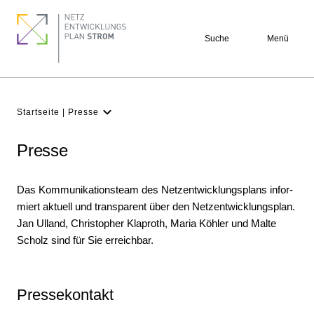
Direkt
Seitennummerierung
Footer
zum
quick
Suche
Menü
Inhalt
links
Pfadnavigation
Startseite
Presse
NEP
Aktuell
Presse
Verstehen
Das Kommunikationsteam des Netz­ent­wick­lungs­plans infor­
Projekte
miert aktuell und trans­parent über den Netz­entwicklungsplan.
Beteiligung
Jan Ulland, Christopher Klaproth, Maria Köhler und Malte
Scholz sind für Sie erreichbar.
Archiv
Pressekontakt