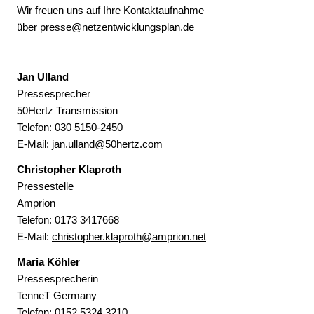
Wir freuen uns auf Ihre Kontaktaufnahme
über
presse@netzentwicklungsplan.de
Jan Ulland
Pressesprecher
50Hertz Transmission
Telefon:
030 5150-2450
E-Mail:
jan.ulland@50hertz.com
Christopher Klaproth
Pressestelle
Amprion
Telefon: 0173 3417668
E-Mail:
christopher.klaproth@amprion.net
Maria Köhler
Pressesprecherin
TenneT Germany
Telefon: 0152 5324 3210