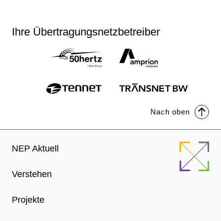
Seite
Seite
Se
Ihre Übertragungsnetzbetreiber
Nach oben
Footer
NEP Aktuell
Menu
Verstehen
Projekte