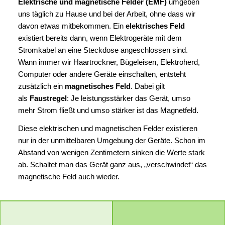
Elektrische und magnetische Felder (EMF)
umgeben
nach der Auswertung entsprechender
die Maßeinheit „Tesla“ (T) bzw. „Mikrotesla“ (μT)
uns täglich zu Hause und bei der Arbeit, ohne dass wir
Untersuchungen.
genutzt.
davon etwas mitbekommen. Ein
elektrisches Feld
(Quelle: Deutsche Strahlenschutzkommission (SSK),
existiert bereits dann, wenn Elektrogeräte mit dem
Auszug aus: „Vergleichende Bewertung der Evidenz
Stromkabel an eine Steckdose angeschlossen sind.
von Krebsrisiken durch elektromagnetische Felder
Wann immer wir Haartrockner, Bügeleisen, Elektroherd,
und Strahlungen; Stellungnahme der
Computer oder andere Geräte einschalten, entsteht
Strahlenschutzkommission mit wissenschaftlicher
zusätzlich ein
magnetisches Feld
. Dabei gilt
Begründung, 14./15.04.2011)
als
Faustregel
: Je leistungsstärker das Gerät, umso
mehr Strom fließt und umso stärker ist das Magnetfeld.
Um schädliche Wirkungen auf den menschlichen
Körper auszuschließen, hat die Internationale
Diese elektrischen und magnetischen Felder existieren
Kommission zum Schutz vor nichtionisierender
nur in der unmittelbaren Umgebung der Geräte. Schon im
Strahlung (ICNIRP) entsprechende Referenzwerte
Abstand von wenigen Zentimetern sinken die Werte stark
empfohlen. Diese werden von der WHO sowie bspw.
ab. Schaltet man das Gerät ganz aus, „verschwindet“ das
vom Bundesamt für Strahlenschutz (BfS) anerkannt.
magnetische Feld auch wieder.
In Deutschland sind sie in die 26. Bundes-
Immissionsschutzverordnung (BlmSchV)
eingeflossen, an die sich jeder
Übertragungsnetzbetreiber halten muss.