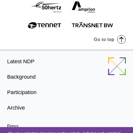
Go to top
Footer
Latest NDP
Menu
Background
Participation
Archive
Press