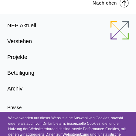
Nach oben
Footer
NEP Aktuell
Menu
Verstehen
Projekte
Beteiligung
Archiv
Presse
Infoletter
Wir verwenden auf dieser Website eine Auswahl von Cookies, sowohl
eigene als auch von Drittanbietern: Essenzielle Cookies, die für die
Nachrichten
Nutzung der Website erforderlich sind, sowie Performance-Cookies, mit
Kontakt
denen wir aggregierte Daten zur Websitenutzung und für statistische