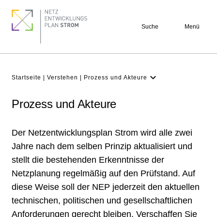
Direkt
Footer
zum
quick
Suche
Menü
Inhalt
links
Pfadnavigation
Startseite
Verstehen
Prozess und Akteure
Glossar (Fachbegriffe)
Prozess und Akteure
Der Netzentwicklungsplan Strom wird alle zwei
Jahre nach dem selben Prinzip aktualisiert und
stellt die bestehenden Erkenntnisse der
Netzplanung regelmäßig auf den Prüfstand. Auf
diese Weise soll der NEP jederzeit den aktuellen
technischen, politischen und gesellschaftlichen
Anforderungen gerecht bleiben. Verschaffen Sie