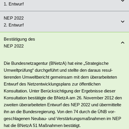
1. Entwurf
NEP 2022
2. Entwurf
Bestätigung des
NEP 2022
Die Bundesnetzagentur (BNetzA) hat eine „Strate­gische
Umwelt­prüfung“ durch­ge­führt und stellte den daraus resul­
tierenden Umwelt­bericht gemein­sam mit dem über­arbei­teten
Ent­wurf des Netz­ent­wick­lungs­plans zur öffent­lichen
Konsultation. Unter Berück­sichtigung der Ergeb­nisse dieser
Konsul­tation bestä­tigte die BNetzA am 26. November 2012 den
zweiten über­ar­beiteten Ent­wurf des NEP 2022 und über­mittelte
ihn an die Bundes­regierung. Von den 74 durch die ÜNB vor­
geschla­genen Neubau- und Ver­stär­kungs­maßnahmen im NEP
hat die BNetzA 51 Maßnahmen bestätigt.