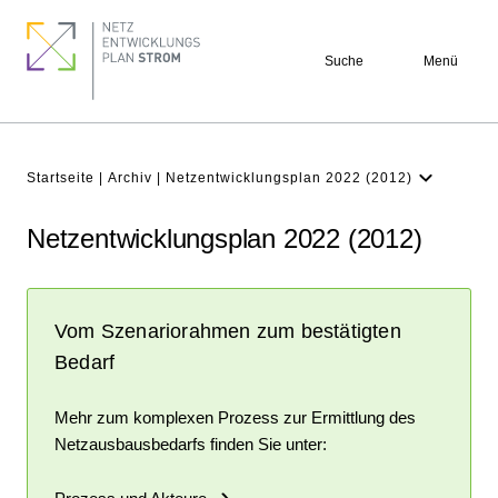
Direkt
Footer
zum
quick
Suche
Menü
Inhalt
links
Pfadnavigation
Startseite
Archiv
Netzentwicklungsplan 2022 (2012)
Netzentwicklungsplan 2037/2045
(2023)
Netzentwicklungsplan 2022 (2012)
Netzentwicklungsplan 2035 (2021)
Netzentwicklungsplan 2030 (2019)
Vom Szenariorahmen zum bestätigten
Netzentwicklungspläne 2030 (2017)
Bedarf
Netzentwicklungspläne 2025 (2015)
Mehr zum komplexen Prozess zur Ermittlung des
Netzentwicklungspläne 2024 (2014)
Netzausbausbedarfs finden Sie unter:
Netzentwicklungspläne 2023 (2013)