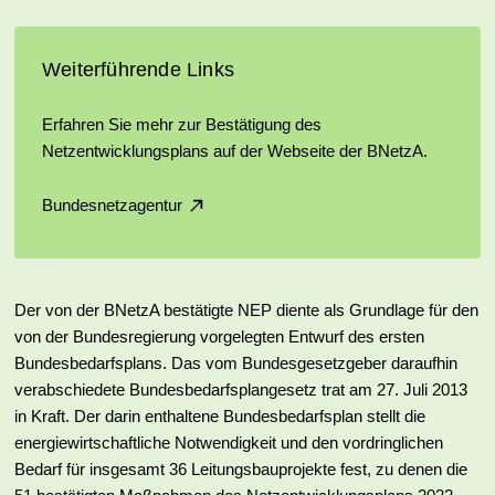
Weiterführende Links
Erfahren Sie mehr zur Bestätigung des
Netzentwicklungsplans auf der Webseite der BNetzA.
Bundesnetzagentur
Der von der BNetzA bestätigte NEP diente als Grundlage für den
von der Bundes­regierung vorge­legten Entwurf des ersten
Bundes­bedarfsplans. Das vom Bundes­gesetzgeber darauf­hin
verab­schiedete Bundes­bedarfs­plangesetz trat am 27. Juli 2013
in Kraft. Der darin ent­haltene Bundes­bedarfs­plan stellt die
energie­wirt­schaftliche Not­wendig­keit und den vor­dringlichen
Bedarf für insge­samt 36 Leitungs­bau­projekte fest, zu denen die