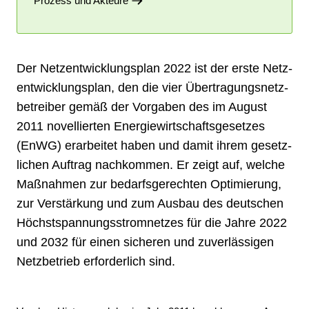
Prozess und Akteure
Der Netzentwicklungsplan 2022 ist der erste Netz­
ent­wick­lungs­plan, den die vier Über­tra­gungs­netz­
betreiber gemäß der Vor­gaben des im August
2011 novel­lier­ten Energie­wirt­schafts­gesetzes
(EnWG) erar­beitet haben und damit ihrem ge­setz­­
lichen Auf­trag nachkommen. Er zeigt auf, welche
Maßnahmen zur bedarfs­­ge­rech­ten Opti­­mierung,
zur Ver­stär­kung und zum Aus­bau des deutschen
Höchst­spannungs­strom­netzes für die Jahre 2022
und 2032 für einen sicheren und zuverlässigen
Netzbetrieb erforderlich sind.