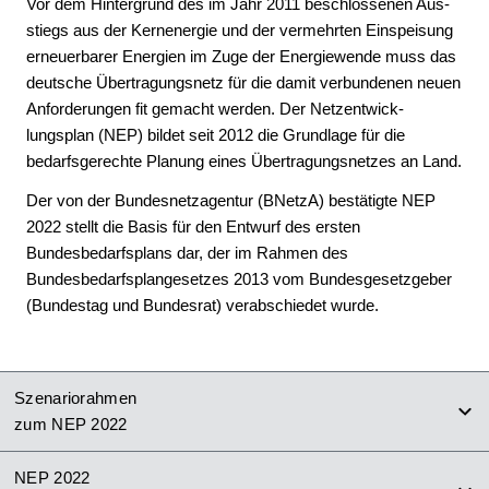
Vor dem Hintergrund des im Jahr 2011 beschlos­senen Aus­­
stiegs aus der Kern­­energie und der ver­­mehr­­ten Ein­­speisung
erneu­er­­barer Ener­­gien im Zuge der Energie­­wende muss das
deutsche Über­tra­gungs­netz für die damit ver­bundenen neuen
Anfor­derungen fit gemacht werden. Der Netz­­ent­­wick­
lungsplan (NEP) bildet seit 2012 die Grund­­lage für die
bedarfs­­gerechte Planung eines Über­tragungs­netzes an Land.
Der von der Bundesnetzagentur (BNetzA) bestätigte NEP
2022 stellt die Basis für den Entwurf des ersten
Bundesbedarfsplans dar, der im Rahmen des
Bundesbedarfsplangesetzes 2013 vom Bundesgesetzgeber
(Bundestag und Bundesrat) verabschiedet wurde.
Szenariorahmen
zum NEP 2022
NEP 2022