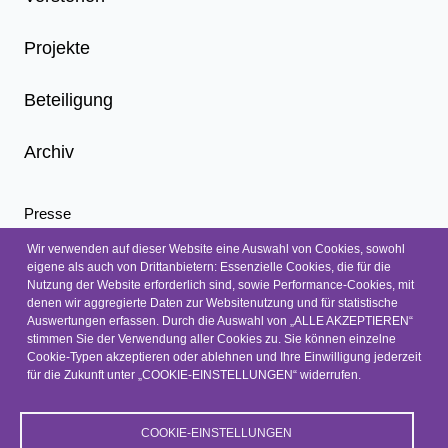
Projekte
Beteiligung
Archiv
Presse
Infoletter
Wir verwenden auf dieser Website eine Auswahl von Cookies, sowohl
eigene als auch von Drittanbietern: Essenzielle Cookies, die für die
Nachrichten
Nutzung der Website erforderlich sind, sowie Performance-Cookies, mit
Kontakt
denen wir aggregierte Daten zur Websitenutzung und für statistische
Auswertungen erfassen. Durch die Auswahl von „ALLE AKZEPTIEREN“
Barrierefreiheit
stimmen Sie der Verwendung aller Cookies zu. Sie können einzelne
Barriere melden
Cookie-Typen akzeptieren oder ablehnen und Ihre Einwilligung jederzeit
für die Zukunft unter „COOKIE-EINSTELLUNGEN“ widerrufen.
Datenschutz
Impressum
COOKIE-EINSTELLUNGEN