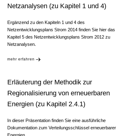
(zu Kapitel 2.4.1)
Netzanalysen (zu Kapitel 1 und 4)
Installierte Leistungen je Bundesland und
Szenario (zu Kapitel 2.4.2)
Ergänzend zu den Kapiteln 1 und 4 des
Netzentwicklungsplans Strom 2014 finden Sie hier das
Das Optimierungsverfahren (zu Kapitel 3.1)
Kapitel 5 des Netzentwicklungsplans Strom 2012 zu
Energiesalden ausgewählter europäischer
Netzanalysen.
Regionen je Szenario (zu Kapitel 3.2.1)
KWK-Modellierung in der Marktsimulation (zu
mehr erfahren
Kapitel 3.2.3)
Aufbereitung für Netzberechnungen (zu
Kapitel 3.3)
Erläuterung der Methodik zur
Auswirkungen reduzierter Schwungmasse auf
Regionalisierung von erneuerbaren
einen stabilen Netzbetrieb (zu Kapitel 4.4.2)
Energien (zu Kapitel 2.4.1)
Vorgehensweise zur Bestimmung der
Korridorlängen/Kostenschätzungen aus dem
NEP 2012 (zu Kapitel 4 und 5)
In dieser Präsentation finden Sie eine ausführliche
Dokumentation zum Verteilungsschlüssel erneuerbarer
Energien.