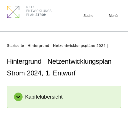
Direkt
Footer
zum
quick
Suche
Menü
Inhalt
links
Pfadnavigation
Startseite
Hintergrund - Netzentwicklungspläne 2024
Hintergrund - Netzentwicklungsplan
Strom 2024, 1. Entwurf
Kapitelübersicht
Netzanalysen (zu Kapitel 1 und 4)
Erläuterung der Methodik zur
Regionalisierung von erneuerbaren Energien