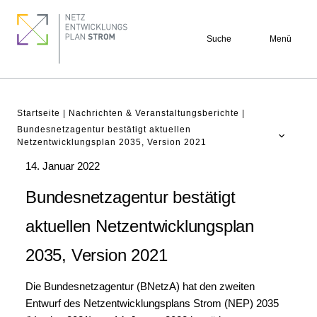
Direkt
Footer
zum
quick
Suche
Menü
Inhalt
links
Pfadnavigation
Startseite
Nachrichten & Veranstaltungsberichte
Bundesnetzagentur bestätigt aktuellen
Netzentwicklungsplan 2035, Version 2021
NEP Aktuell
14. Januar 2022
Verstehen
Bundesnetzagentur bestätigt
Projekte
aktuellen Netzentwicklungsplan
Beteiligung
2035, Version 2021
Archiv
Die Bundesnetzagentur (BNetzA) hat den zweiten
Entwurf des Netzentwicklungsplans Strom (NEP) 2035