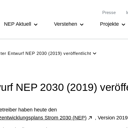
Meta-
Main
Presse
I
Navigation
navigation
NEP Aktuell
Verstehen
Projekte
ter Entwurf NEP 2030 (2019) veröffentlicht
P Aktuell
rstehen
ojekte
urf NEP 2030 (2019) veröffe
teiligung
chiv
etreiber haben heute den
tzentwicklungsplans Strom 2030 (NEP)
, Version 2019,