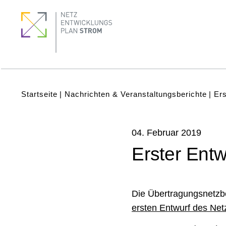
Direkt
Footer
Footer
zum
Menu
quick
Inhalt
links
Subnavigation
(Main)
Pfadnavigation
Startseite
Nachrichten & Veranstaltungsberichte
Ers
NE
Ve
04. Februar 2019
Pr
Erster Entw
Be
Ar
Die Übertragungsnetzb
ersten Entwurf des Ne