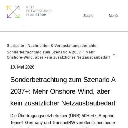
Direkt
Footer
zum
quick
Suche
Menü
Inhalt
links
Pfadnavigation
Startseite
Nachrichten & Veranstaltungsberichte
Sonderbetrachtung zum Szenario A 2037+: Mehr
Onshore-Wind, aber kein zusätzlicher Netzausbaubedarf
NEP Aktuell
19. Mai 2026
Verstehen
Sonderbetrachtung zum Szenario A
Projekte
2037+: Mehr Onshore-Wind, aber
Beteiligung
kein zusätzlicher Netzausbaubedarf
Archiv
Die Übertragungsnetzbetreiber (ÜNB) 50Hertz, Amprion,
TenneT Germany und TransnetBW veröffentlichen heute