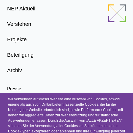
Footer
NEP Aktuell
Menu
Verstehen
Projekte
Beteiligung
Archiv
Presse
Infoletter
Wir verwenden auf dieser Website eine Auswahl von Cookies, sowohl
eigene als auch von Drittanbietern: Essenzielle Cookies, die für die
Nachrichten
Nutzung der Website erforderlich sind, sowie Performance-Cookies, mit
Kontakt
denen wir aggregierte Daten zur Websitenutzung und für statistische
Auswertungen erfassen. Durch die Auswahl von „ALLE AKZEPTIEREN“
Barrierefreiheit
stimmen Sie der Verwendung aller Cookies zu. Sie können einzelne
Barriere melden
Cookie-Typen akzeptieren oder ablehnen und Ihre Einwilligung jederzeit