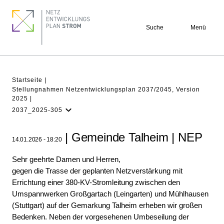
Direkt
Footer
zum
quick
Suche
Menü
Inhalt
links
Pfadnavigation
Startseite
Stellungnahmen Netzentwicklungsplan 2037/2045, Version
2025
2037_2025-305
NEP Aktuell
| Gemeinde Talheim | NEP
14.01.2026 - 18:20
Verstehen
Projekte
Sehr geehrte Damen und Herren,
gegen die Trasse der geplanten Netzverstärkung mit
Beteiligung
Errichtung einer 380-KV-Stromleitung zwischen den
Archiv
Umspannwerken Großgartach (Leingarten) und Mühlhausen
(Stuttgart) auf der Gemarkung Talheim erheben wir großen
Bedenken. Neben der vorgesehenen Umbeseilung der