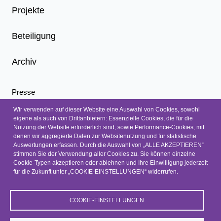
Projekte
Beteiligung
Archiv
Presse
Infoletter
Wir verwenden auf dieser Website eine Auswahl von Cookies, sowohl
eigene als auch von Drittanbietern: Essenzielle Cookies, die für die
Nachrichten
Nutzung der Website erforderlich sind, sowie Performance-Cookies, mit
Kontakt
denen wir aggregierte Daten zur Websitenutzung und für statistische
Auswertungen erfassen. Durch die Auswahl von „ALLE AKZEPTIEREN“
Barrierefreiheit
stimmen Sie der Verwendung aller Cookies zu. Sie können einzelne
Cookie-Typen akzeptieren oder ablehnen und Ihre Einwilligung jederzeit
Barriere melden
für die Zukunft unter „COOKIE-EINSTELLUNGEN“ widerrufen.
Datenschutz
Impressum
COOKIE-EINSTELLUNGEN