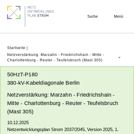
Direkt
Footer
zum
quick
Suche
Menü
Inhalt
links
Pfadnavigation
Startseite
Netzverstärkung: Marzahn - Friedrichshain - Mitte -
Charlottenburg - Reuter - Teufelsbruch (Mast 305)
NEP Aktuell
50HzT-P180
Verstehen
380-kV-Kabeldiagonale Berlin
Projekte
Netzverstärkung: Marzahn - Friedrichshain -
Beteiligung
Mitte - Charlottenburg - Reuter - Teufelsbruch
Archiv
(Mast 305)
10.12.2025
Netzentwicklungsplan Strom 2037/2045, Version 2025, 1.