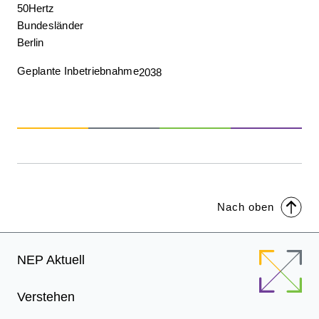
50Hertz
Bundesländer
Berlin
Geplante Inbetriebnahme
2038
Nach oben
Footer
NEP Aktuell
Menu
Verstehen