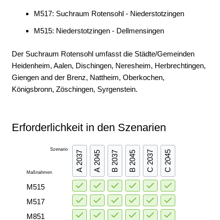
M517: Suchraum Rotensohl - Niederstotzingen
M515: Niederstotzingen - Dellmensingen
Der Suchraum Rotensohl umfasst die Städte/Gemeinden
Heidenheim, Aalen, Dischingen, Neresheim, Herbrechtingen,
Giengen and der Brenz, Nattheim, Oberkochen,
Königsbronn, Zöschingen, Syrgenstein.
Erforderlichkeit in den Szenarien
Szenario
C 2037
C 2045
A 2037
A 2045
B 2037
B 2045
Maßnahmen
M515
M517
M851