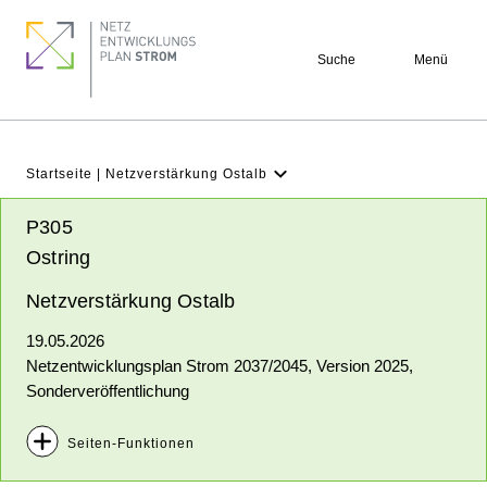
Direkt
Footer
zum
quick
Suche
Menü
Inhalt
links
Pfadnavigation
Startseite
Netzverstärkung Ostalb
NEP Aktuell
P305
Verstehen
Ostring
Projekte
Netzverstärkung Ostalb
Beteiligung
19.05.2026
Archiv
Netzentwicklungsplan Strom 2037/2045, Version 2025,
Sonderveröffentlichung
Seiten-Funktionen