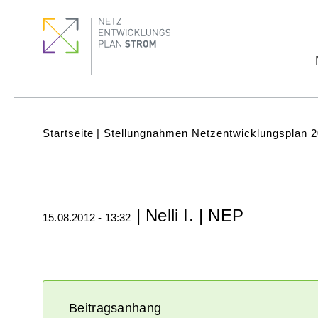
Direkt
Footer
Footer
zum
Menu
quick
Inhalt
links
Subnavigation
(Main)
Pfadnavigation
Startseite
Stellungnahmen Netzentwicklungsplan 
| Nelli I. | NEP
15.08.2012 - 13:32
Beitragsanhang