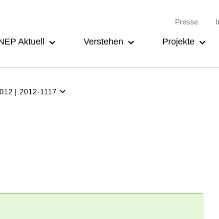
Meta-
Main
Presse
I
Navigation
navigation
NEP Aktuell
Verstehen
Projekte
2012
2012-1117
NEP
Aktuell
Verstehen
Projekte
Beteiligung
Archiv