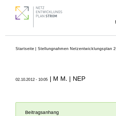
Direkt
Footer
Footer
zum
Menu
quick
Inhalt
links
Subnavigation
(Main)
Pfadnavigation
Startseite
Stellungnahmen Netzentwicklungsplan 
| M M. | NEP
02.10.2012 - 10:05
Beitragsanhang