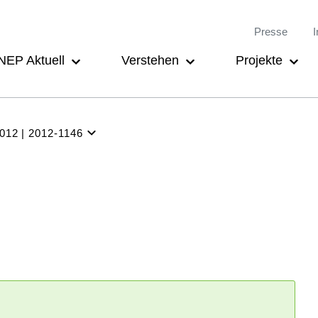
Meta-
Main
Presse
I
Navigation
navigation
NEP Aktuell
Verstehen
Projekte
2012
2012-1146
NEP
Aktuell
Verstehen
Projekte
Beteiligung
Archiv