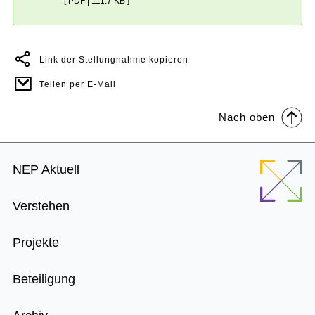
[ PDF | 111.7 KB ]
Link der Stellungnahme kopieren
Teilen per E-Mail
Nach oben
Footer
NEP Aktuell
Menu
Verstehen
Projekte
Beteiligung