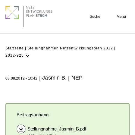
Direkt
Footer
zum
quick
Suche
Menü
Inhalt
links
Pfadnavigation
Startseite
Stellungnahmen Netzentwicklungsplan 2012
2012-925
NEP
Aktuell
| Jasmin B. | NEP
08.08.2012 - 10:42
Verstehen
Projekte
Beteiligung
Archiv
Beitragsanhang
Stellungnahme_Jasmin_B.pdf