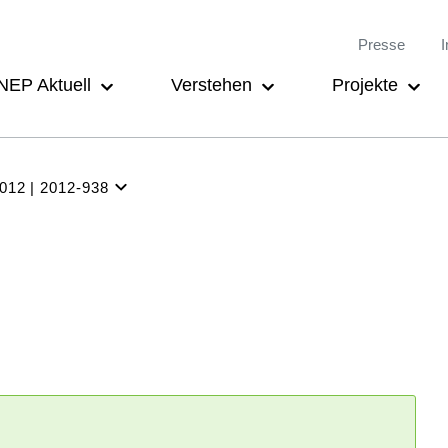
Meta-
Main
Presse
I
Navigation
navigation
NEP Aktuell
Verstehen
Projekte
2012
2012-938
NEP
Aktuell
Verstehen
Projekte
Beteiligung
Archiv