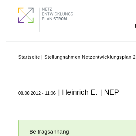
Direkt
Footer
Footer
zum
Menu
quick
Inhalt
links
Subnavigation
(Main)
Pfadnavigation
Startseite
Stellungnahmen Netzentwicklungsplan 
| Heinrich E. | NEP
08.08.2012 - 11:06
Beitragsanhang