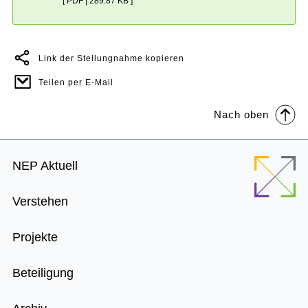
[ PDF | 289.87 KB ]
Link der Stellungnahme kopieren
Teilen per E-Mail
Nach oben
Footer
NEP Aktuell
Menu
Verstehen
Projekte
Beteiligung