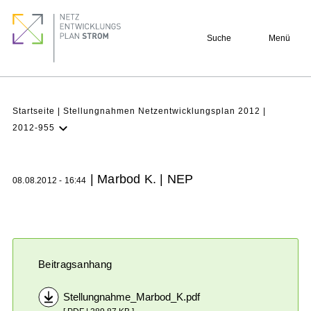
Direkt
Footer
zum
quick
Suche
Menü
Inhalt
links
Pfadnavigation
Startseite
Stellungnahmen Netzentwicklungsplan 2012
2012-955
NEP
Aktuell
| Marbod K. | NEP
08.08.2012 - 16:44
Verstehen
Projekte
Beteiligung
Archiv
Beitragsanhang
Stellungnahme_Marbod_K.pdf