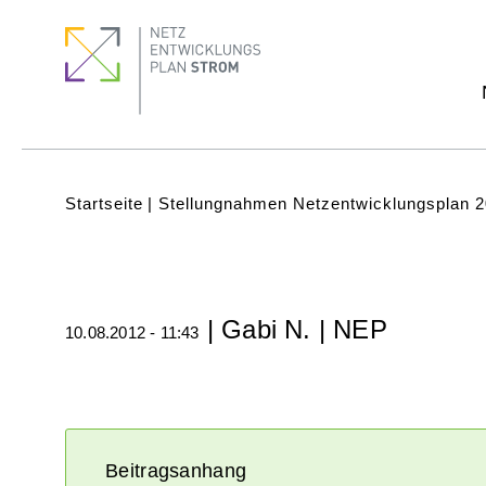
Direkt
Footer
Footer
zum
Menu
quick
Inhalt
links
Subnavigation
(Main)
Pfadnavigation
Startseite
Stellungnahmen Netzentwicklungsplan 
| Gabi N. | NEP
10.08.2012 - 11:43
Beitragsanhang