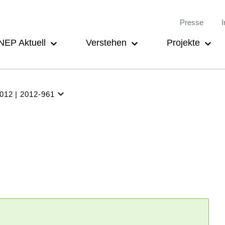
Meta-
Main
Presse
I
Navigation
navigation
NEP Aktuell
Verstehen
Projekte
2012
2012-961
NEP
Aktuell
Verstehen
Projekte
Beteiligung
Archiv