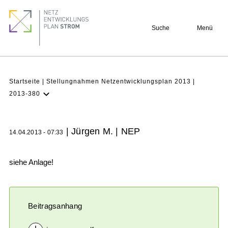
Direkt
Footer
zum
quick
Suche
Menü
Inhalt
links
Pfadnavigation
Startseite
Stellungnahmen Netzentwicklungsplan 2013
2013-380
NEP
Aktuell
| Jürgen M. | NEP
14.04.2013 - 07:33
Verstehen
Projekte
siehe Anlage!
Beteiligung
Archiv
Beitragsanhang