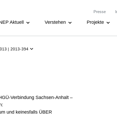
Meta-
Main
Presse
I
Navigation
navigation
NEP Aktuell
Verstehen
Projekte
2013
2013-394
NEP
Aktuell
Verstehen
Projekte
Beteiligung
 HGÜ-Verbindung Sachsen-Anhalt –
Archiv
n:
um und keinesfalls ÜBER