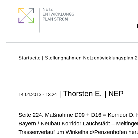
Direkt
Footer
Footer
zum
Menu
quick
Inhalt
links
Subnavigation
(Main)
Pfadnavigation
Startseite
Stellungnahmen Netzentwicklungsplan 
| Thorsten E. | NEP
14.04.2013 - 13:24
Seite 224: Maßnahme D09 + D16 = Korridor D:
Bayern / Neubau Korridor Lauchstädt – Meitinge
Trassenverlauf um Winkelhaid/Penzenhofen her