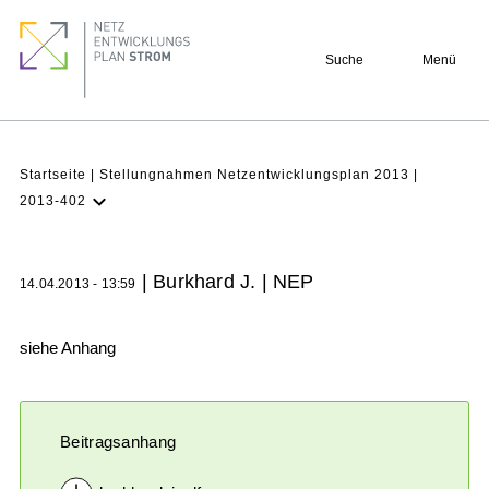
Direkt
Footer
zum
quick
Suche
Menü
Inhalt
links
Pfadnavigation
Startseite
Stellungnahmen Netzentwicklungsplan 2013
2013-402
NEP
Aktuell
| Burkhard J. | NEP
14.04.2013 - 13:59
Verstehen
Projekte
siehe Anhang
Beteiligung
Archiv
Beitragsanhang