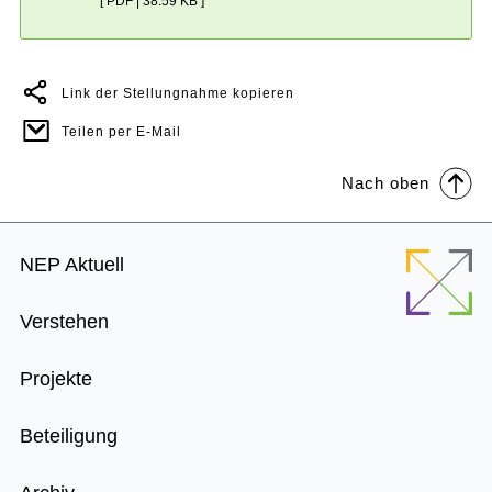
[ PDF | 38.59 KB ]
Link der Stellungnahme kopieren
Teilen per E-Mail
Nach oben
Footer
NEP Aktuell
Menu
Verstehen
Projekte
Beteiligung