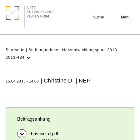
Direkt
Footer
zum
quick
Suche
Menü
Inhalt
links
Pfadnavigation
Startseite
Stellungnahmen Netzentwicklungsplan 2013
2013-484
NEP
Aktuell
| Christine D. | NEP
15.04.2013 - 14:08
Verstehen
Projekte
Beteiligung
Archiv
Beitragsanhang
christine_d.pdf