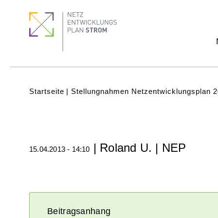
Direkt
Footer
Footer
zum
Menu
quick
Inhalt
links
Subnavigation
(Main)
Pfadnavigation
Startseite
Stellungnahmen Netzentwicklungsplan 
| Roland U. | NEP
15.04.2013 - 14:10
Beitragsanhang