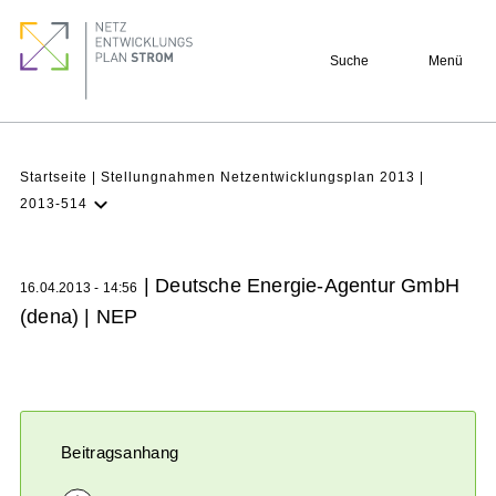
Direkt
Footer
zum
quick
Suche
Menü
Inhalt
links
Pfadnavigation
Startseite
Stellungnahmen Netzentwicklungsplan 2013
2013-514
NEP
Aktuell
| Deutsche Energie-Agentur GmbH
16.04.2013 - 14:56
Verstehen
(dena) | NEP
Projekte
Beteiligung
Archiv
Beitragsanhang