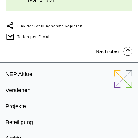
[ PDF | 1.7 MB ]
Link der Stellungnahme kopieren
Teilen per E-Mail
Nach oben
Footer
NEP Aktuell
Menu
Verstehen
Projekte
Beteiligung