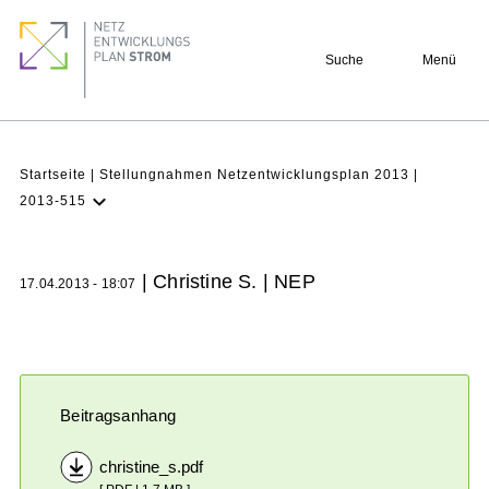
Direkt
Footer
zum
quick
Suche
Menü
Inhalt
links
Pfadnavigation
Startseite
Stellungnahmen Netzentwicklungsplan 2013
2013-515
NEP
Aktuell
| Christine S. | NEP
17.04.2013 - 18:07
Verstehen
Projekte
Beteiligung
Archiv
Beitragsanhang
christine_s.pdf