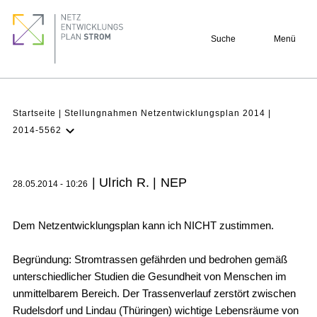
Direkt
Footer
zum
quick
Suche
Menü
Inhalt
links
Pfadnavigation
Startseite
Stellungnahmen Netzentwicklungsplan 2014
2014-5562
NEP Aktuell
Verstehen
| Ulrich R. | NEP
28.05.2014 - 10:26
Projekte
Beteiligung
Dem Netzentwicklungsplan kann ich NICHT zustimmen.
Archiv
Begründung: Stromtrassen gefährden und bedrohen gemäß
unterschiedlicher Studien die Gesundheit von Menschen im
unmittelbarem Bereich. Der Trassenverlauf zerstört zwischen
Rudelsdorf und Lindau (Thüringen) wichtige Lebensräume von