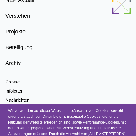
NEP Aktuell
Menu
Verstehen
Projekte
Beteiligung
Archiv
Presse
Infoletter
Nachrichten
Kontakt
Wir verwenden auf dieser Website eine Auswahl von Cookies, sowohl
eigene als auch von Drittanbietern: Essenzielle Cookies, die für die
Barrierefreiheit
Nutzung der Website erforderlich sind, sowie Performance-Cookies, mit
Barriere melden
denen wir aggregierte Daten zur Websitenutzung und für statistische
Auswertungen erfassen. Durch die Auswahl von „ALLE AKZEPTIEREN“