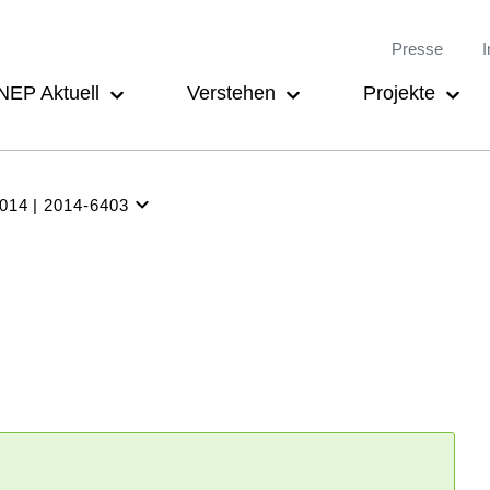
Meta-
Main
Presse
I
Navigation
navigation
NEP Aktuell
Verstehen
Projekte
2014
2014-6403
NEP
Aktuell
Verstehen
Projekte
Beteiligung
Archiv