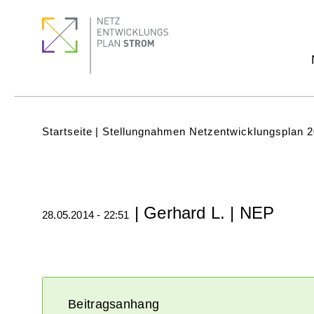
Direkt
Footer
Footer
zum
Menu
quick
Inhalt
links
Subnavigation
(Main)
Pfadnavigation
Startseite
Stellungnahmen Netzentwicklungsplan 
| Gerhard L. | NEP
28.05.2014 - 22:51
Beitragsanhang