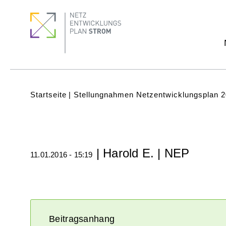
Direkt
Footer
Footer
zum
Menu
quick
Inhalt
links
Subnavigation
(Main)
Pfadnavigation
Startseite
Stellungnahmen Netzentwicklungsplan 
| Harold E. | NEP
11.01.2016 - 15:19
Beitragsanhang