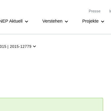
Meta-
Main
Presse
I
Navigation
navigation
NEP Aktuell
Verstehen
Projekte
2015
2015-12779
NEP Aktuell
Verstehen
Projekte
Beteiligung
Archiv