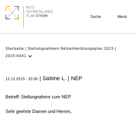
Direkt
Footer
zum
quick
Suche
Menü
Inhalt
links
Pfadnavigation
Startseite
Stellungnahmen Netzentwicklungsplan 2015
2015-6441
NEP Aktuell
Verstehen
| Sabine L. | NEP
12.12.2015 - 20:36
Projekte
Beteiligung
Betreff: Stellungnahme zum NEP
Archiv
Sehr geehrte Damen und Herren,