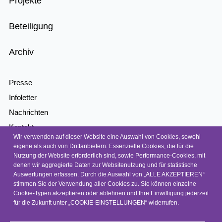
Projekte
Beteiligung
Archiv
Presse
Infoletter
Nachrichten
Kontakt
Wir verwenden auf dieser Website eine Auswahl von Cookies, sowohl
Barrierefreiheit
eigene als auch von Drittanbietern: Essenzielle Cookies, die für die
Nutzung der Website erforderlich sind, sowie Performance-Cookies, mit
Barriere melden
denen wir aggregierte Daten zur Websitenutzung und für statistische
Datenschutz
Auswertungen erfassen. Durch die Auswahl von „ALLE AKZEPTIEREN“
stimmen Sie der Verwendung aller Cookies zu. Sie können einzelne
Impressum
Cookie-Typen akzeptieren oder ablehnen und Ihre Einwilligung jederzeit
für die Zukunft unter „COOKIE-EINSTELLUNGEN“ widerrufen.