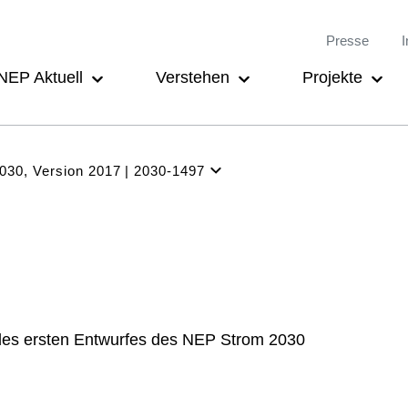
Meta-
Main
Presse
I
Navigation
navigation
NEP Aktuell
Verstehen
Projekte
030, Version 2017
2030-1497
NEP
Aktuell
Verstehen
Projekte
Beteiligung
 des ersten Entwurfes des NEP Strom 2030
Archiv