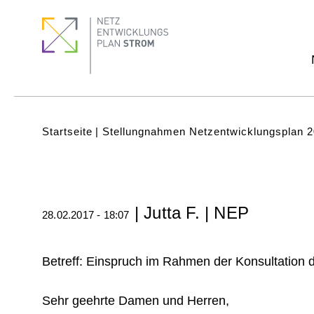
Direkt
Footer
Footer
zum
Menu
quick
Inhalt
links
Subnavigation
(Main)
Pfadnavigation
Startseite
Stellungnahmen Netzentwicklungsplan 2
| Jutta F. | NEP
28.02.2017 - 18:07
Betreff: Einspruch im Rahmen der Konsultation
Sehr geehrte Damen und Herren,