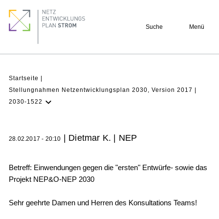
Direkt
Footer
zum
quick
Suche
Menü
Inhalt
links
Pfadnavigation
Startseite
Stellungnahmen Netzentwicklungsplan 2030, Version 2017
2030-1522
NEP Aktuell
Verstehen
| Dietmar K. | NEP
28.02.2017 - 20:10
Projekte
Beteiligung
Betreff: Einwendungen gegen die "ersten" Entwürfe- sowie das
Projekt NEP&O-NEP 2030
Archiv
Sehr geehrte Damen und Herren des Konsultations Teams!