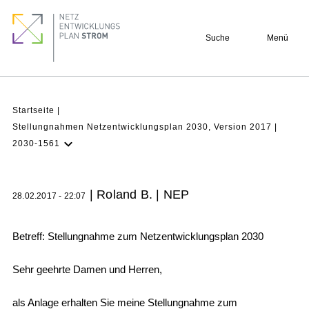
Direkt
Footer
zum
quick
Suche
Menü
Inhalt
links
Pfadnavigation
Startseite
Stellungnahmen Netzentwicklungsplan 2030, Version 2017
2030-1561
NEP Aktuell
Verstehen
| Roland B. | NEP
28.02.2017 - 22:07
Projekte
Beteiligung
Betreff: Stellungnahme zum Netzentwicklungsplan 2030
Archiv
Sehr geehrte Damen und Herren,
als Anlage erhalten Sie meine Stellungnahme zum