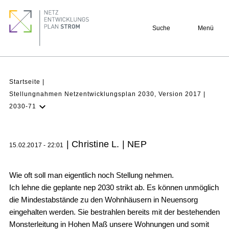
Direkt
Footer
zum
quick
Suche
Menü
Inhalt
links
Pfadnavigation
Startseite
Stellungnahmen Netzentwicklungsplan 2030, Version 2017
2030-71
NEP
Aktuell
| Christine L. | NEP
15.02.2017 - 22:01
Verstehen
Projekte
Wie oft soll man eigentlich noch Stellung nehmen.
Beteiligung
Ich lehne die geplante nep 2030 strikt ab. Es können unmöglich
die Mindestabstände zu den Wohnhäusern in Neuensorg
Archiv
eingehalten werden. Sie bestrahlen bereits mit der bestehenden
Monsterleitung in Hohen Maß unsere Wohnungen und somit