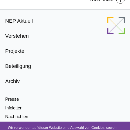
Footer
NEP Aktuell
Menu
Verstehen
Projekte
Beteiligung
Archiv
Presse
Infoletter
Nachrichten
Kontakt
Wir verwenden auf dieser Website eine Auswahl von Cookies, sowohl