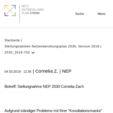
Direkt
Footer
zum
quick
Suche
Menü
Inhalt
links
Pfadnavigation
Startseite
Stellungnahmen Netzentwicklungsplan 2030, Version 2019
2030_2019-702
NEP Aktuell
Verstehen
| Cornelia Z. | NEP
04.03.2019 - 12:36
Projekte
Beteiligung
Betreff: Stellungnahme NEP 2030 Cornelia Zach
Archiv
Aufgrund ständiger Probleme mit Ihrer "Konultationsmaske"