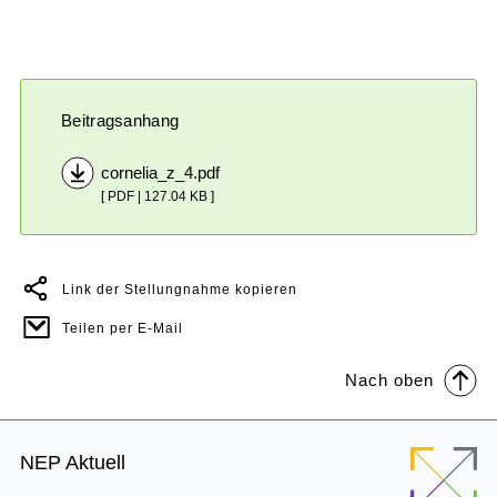
Beitragsanhang
cornelia_z_4.pdf
[ PDF | 127.04 KB ]
Link der Stellungnahme kopieren
Teilen per E-Mail
Nach oben
Footer
NEP Aktuell
Menu