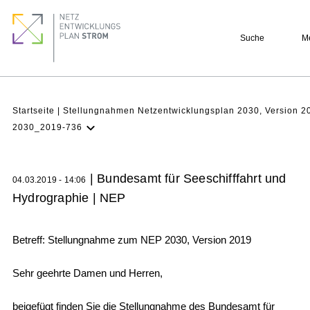
Direkt
Footer
zum
quick
Suche
M
Inhalt
links
Pfadnavigation
Startseite
Stellungnahmen Netzentwicklungsplan 2030, Version 2
2030_2019-736
NEP Aktuell
Verstehen
| Bundesamt für Seeschifffahrt und
04.03.2019 - 14:06
Projekte
Hydrographie | NEP
Beteiligung
Betreff: Stellungnahme zum NEP 2030, Version 2019
Archiv
Sehr geehrte Damen und Herren,
beigefügt finden Sie die Stellungnahme des Bundesamt für