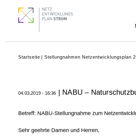
Direkt
Footer
Footer
zum
Menu
quick
Inhalt
links
Subnavigation
(Main)
Pfadnavigation
Startseite
Stellungnahmen Netzentwicklungsplan 2
| NABU – Naturschutzb
04.03.2019 - 16:36
Betreff: NABU-Stellungnahme zum Netzentwickl
Sehr geehrte Damen und Herren,