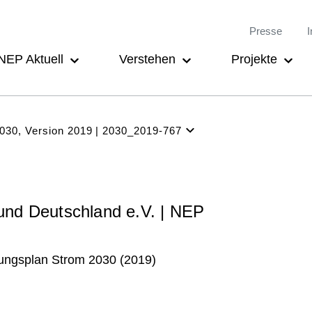
Meta-
Main
Presse
I
Navigation
navigation
NEP Aktuell
Verstehen
Projekte
030, Version 2019
2030_2019-767
NEP Aktuell
Verstehen
Projekte
und Deutschland e.V. | NEP
Beteiligung
Archiv
ungsplan Strom 2030 (2019)