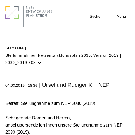
Direkt
Footer
zum
quick
Suche
Menü
Inhalt
links
Pfadnavigation
Startseite
Stellungnahmen Netzentwicklungsplan 2030, Version 2019
2030_2019-808
NEP Aktuell
Verstehen
| Ursel und Rüdiger K. | NEP
04.03.2019 - 18:36
Projekte
Beteiligung
Betreff: Stellungnahme zum NEP 2030 (2019)
Archiv
Sehr geehrte Damen und Herren,
anbei übersende ich Ihnen unsere Stellungnahme zum NEP
2030 (2019).