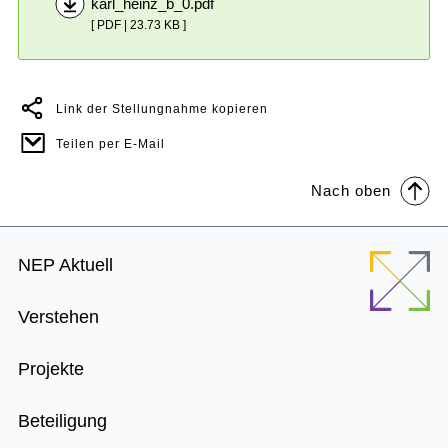
karl_heinz_b_0.pdf
[ PDF | 23.73 KB ]
Link der Stellungnahme kopieren
Teilen per E-Mail
Nach oben
Footer
NEP Aktuell
Menu
Verstehen
Projekte
Beteiligung