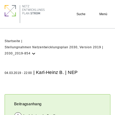
Direkt
Footer
zum
quick
Suche
Menü
Inhalt
links
Pfadnavigation
Startseite
Stellungnahmen Netzentwicklungsplan 2030, Version 2019
2030_2019-854
NEP Aktuell
Verstehen
| Karl-Heinz B. | NEP
04.03.2019 - 22:00
Projekte
Beteiligung
Archiv
Beitragsanhang