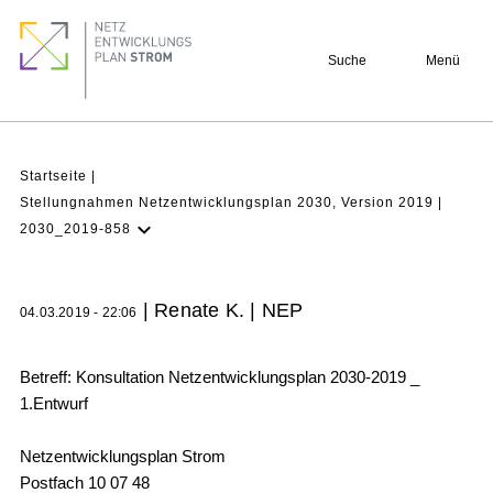
Direkt
Footer
zum
quick
Suche
Menü
Inhalt
links
Pfadnavigation
Startseite
Stellungnahmen Netzentwicklungsplan 2030, Version 2019
2030_2019-858
NEP Aktuell
Verstehen
| Renate K. | NEP
04.03.2019 - 22:06
Projekte
Beteiligung
Betreff: Konsultation Netzentwicklungsplan 2030-2019 _
1.Entwurf
Archiv
Netzentwicklungsplan Strom
Postfach 10 07 48