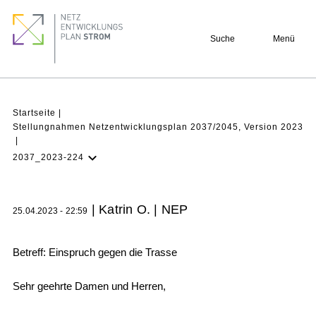
Direkt
Footer
zum
quick
Suche
Menü
Inhalt
links
Pfadnavigation
Startseite
Stellungnahmen Netzentwicklungsplan 2037/2045, Version 2023
2037_2023-224
NEP Aktuell
Verstehen
| Katrin O. | NEP
25.04.2023 - 22:59
Projekte
Beteiligung
Betreff: Einspruch gegen die Trasse
Archiv
Sehr geehrte Damen und Herren,