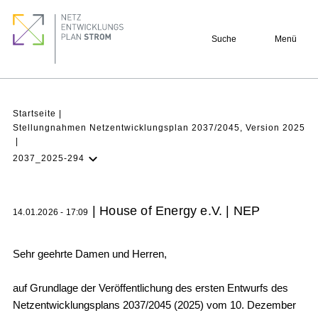
Direkt
Footer
zum
quick
Suche
Menü
Inhalt
links
Pfadnavigation
Startseite
Stellungnahmen Netzentwicklungsplan 2037/2045, Version 2025
2037_2025-294
NEP Aktuell
Verstehen
| House of Energy e.V. | NEP
14.01.2026 - 17:09
Projekte
Beteiligung
Sehr geehrte Damen und Herren,
Archiv
auf Grundlage der Veröffentlichung des ersten Entwurfs des
Netzentwicklungsplans 2037/2045 (2025) vom 10. Dezember