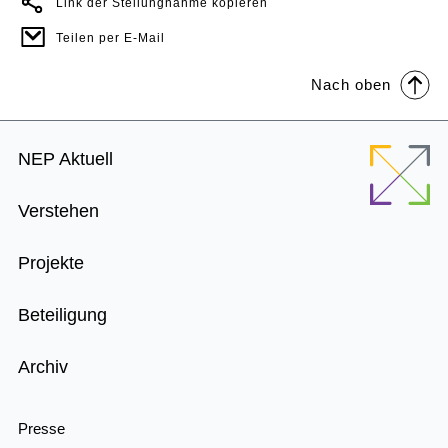
Link der Stellungnahme kopieren
Teilen per E-Mail
Nach oben
Footer
NEP Aktuell
Menu
Verstehen
Projekte
Beteiligung
Archiv
Presse