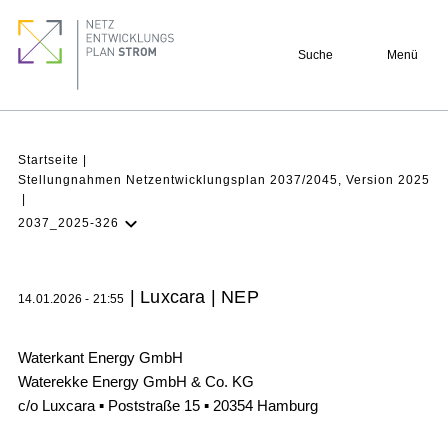
Direkt
Footer
zum
quick
Suche
Menü
Inhalt
links
Pfadnavigation
Startseite
Stellungnahmen Netzentwicklungsplan 2037/2045, Version 2025
2037_2025-326
NEP Aktuell
Verstehen
| Luxcara | NEP
14.01.2026 - 21:55
Projekte
Beteiligung
Waterkant Energy GmbH
Waterekke Energy GmbH & Co. KG
Archiv
c/o Luxcara ▪ Poststraße 15 ▪ 20354 Hamburg