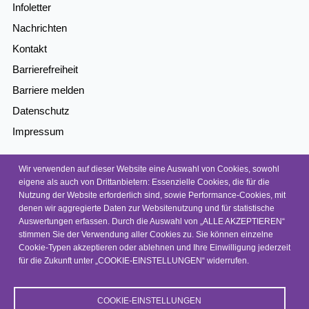
Infoletter
Nachrichten
Kontakt
Barrierefreiheit
Barriere melden
Datenschutz
Impressum
Wir verwenden auf dieser Website eine Auswahl von Cookies, sowohl
eigene als auch von Drittanbietern: Essenzielle Cookies, die für die
© 2026, NEP
Nutzung der Website erforderlich sind, sowie Performance-Cookies, mit
denen wir aggregierte Daten zur Websitenutzung und für statistische
Auswertungen erfassen. Durch die Auswahl von „ALLE AKZEPTIEREN“
stimmen Sie der Verwendung aller Cookies zu. Sie können einzelne
Cookie-Typen akzeptieren oder ablehnen und Ihre Einwilligung jederzeit
für die Zukunft unter „COOKIE-EINSTELLUNGEN“ widerrufen.
COOKIE-EINSTELLUNGEN