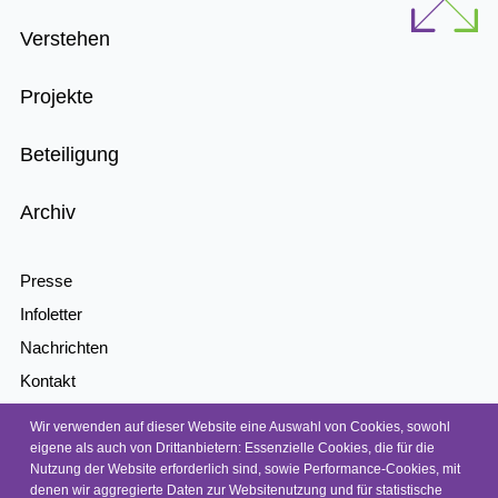
Menu
Verstehen
Projekte
Beteiligung
Archiv
Presse
Infoletter
Nachrichten
Kontakt
Barrierefreiheit
Wir verwenden auf dieser Website eine Auswahl von Cookies, sowohl
Barriere melden
eigene als auch von Drittanbietern: Essenzielle Cookies, die für die
Nutzung der Website erforderlich sind, sowie Performance-Cookies, mit
Datenschutz
denen wir aggregierte Daten zur Websitenutzung und für statistische