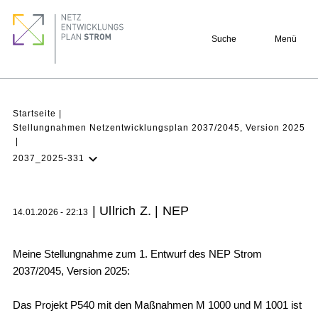
Direkt
Footer
zum
quick
Suche
Menü
Inhalt
links
Pfadnavigation
Startseite
Stellungnahmen Netzentwicklungsplan 2037/2045, Version 2025
2037_2025-331
NEP Aktuell
Verstehen
| Ullrich Z. | NEP
14.01.2026 - 22:13
Projekte
Beteiligung
Meine Stellungnahme zum 1. Entwurf des NEP Strom
2037/2045, Version 2025:
Archiv
Das Projekt P540 mit den Maßnahmen M 1000 und M 1001 ist