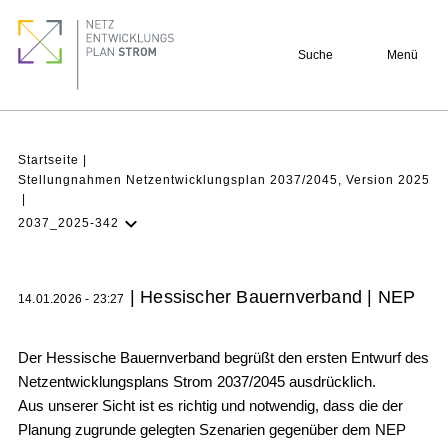
Direkt
Footer
zum
quick
Suche
Menü
Inhalt
links
Pfadnavigation
Startseite
Stellungnahmen Netzentwicklungsplan 2037/2045, Version 2025
2037_2025-342
NEP Aktuell
Verstehen
| Hessischer Bauernverband | NEP
14.01.2026 - 23:27
Projekte
Beteiligung
Der Hessische Bauernverband begrüßt den ersten Entwurf des
Netzentwicklungsplans Strom 2037/2045 ausdrücklich.
Archiv
Aus unserer Sicht ist es richtig und notwendig, dass die der
Planung zugrunde gelegten Szenarien gegenüber dem NEP