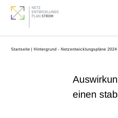
Direkt
Footer
Footer
zum
Menu
quick
Inhalt
links
Subnavigation
(Main)
Pfadnavigation
Startseite
Hintergrund - Netzentwicklungspläne 2024
Auswirkun
einen stab