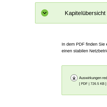
Kapitelübersicht
Netzanalysen (zu Kapite
Erläuterung der Methodi
In dem PDF finden Sie 
Erläuterung der Method
einen stabilen Netzbetri
2034 (zu Kapitel 2.4.1)
Installierte Leistungen
Energiesalden ausgewäh
Auswirkungen red
Das Optimierungsverfah
[ PDF | 726.5 KB ]
KWK-Modellierung in der
Aufbereitung für Netzbe