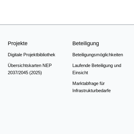
er Schwungmasse auf einen stabilen Netzbetrieb (zu Kapitel
stimmung der Korridorlängen/Kostenschätzungen aus dem 
Projekte
Beteiligung
Digitale Projektbibliothek
Beteiligungsmöglichkeiten
Übersichtskarten NEP
Laufende Beteiligung und
2037/2045 (2025)
Einsicht
Marktabfrage für
Infrastrukturbedarfe